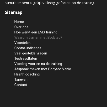
stimulatie bent u gelijk volledig gefocust op de training.
Sitemap
Home
Over ons
Hoe werkt een EMS training
Waarom trainen met Bodytec?
Voordelen
Contra-indicaties
Veel gestelde vragen
Testresultaten
Voeding voor en na de training
Afspraak maken met Bodytec Venlo
Health coaching
Home
Tarieven
Over ons
Contact
Hoe werkt een EMS
training
Waarom trainen met
Bodytec?