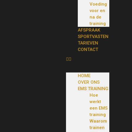
Voeding
voor en
na de
training
AFSPRAAK
SPORTVASTEN
TARIEVEN
CONTACT
HOME
OVER ONS
EMS TRAINING
Hoe
werkt
een EMS
training
Waarom
trainen