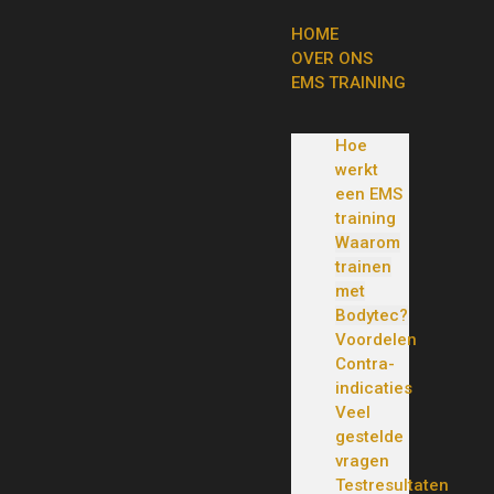
HOME
OVER ONS
EMS TRAINING
Hoe
werkt
een EMS
training
Waarom
trainen
met
Bodytec?
Voordelen
Contra-
indicaties
Veel
gestelde
vragen
Testresultaten