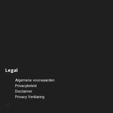
Voordelen
Contra-indicaties
Veel gestelde vragen
Testresultaten
Voeding voor en na de
training
Afspraak maken met Bodytec
Venlo
Health coaching
Tarieven
Contact
Legal
Algemene voorwaarden
Privacybeleid
Disclaimer
Privacy Verklaring
Algemene voorwaarden