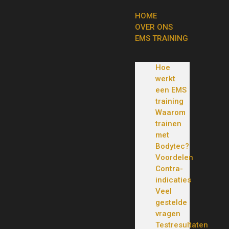
HOME
OVER ONS
EMS TRAINING
Hoe
werkt
een EMS
training
Waarom
trainen
met
Bodytec?
Voordelen
Contra-
indicaties
Veel
gestelde
vragen
Testresultaten