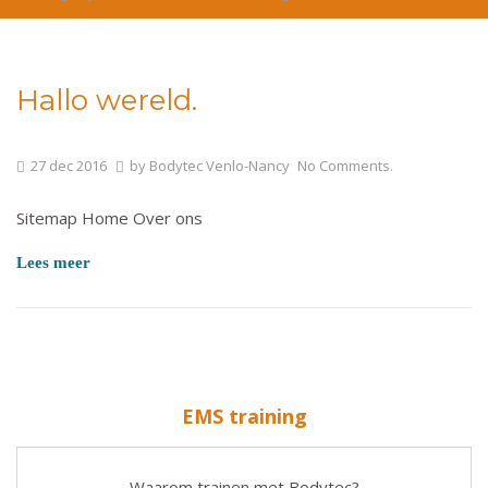
Hallo wereld.
Geen categorie
27
dec
2016
by
Bodytec Venlo-Nancy
No Comments.
Sitemap Home Over ons
Lees meer
EMS training
Waarom trainen met Bodytec?