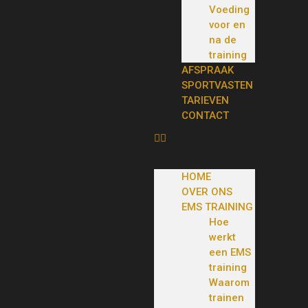
Voeding
voor en
na de
training
AFSPRAAK
SPORTVASTEN
TARIEVEN
CONTACT
HOME
OVER ONS
EMS TRAINING
Hoe
werkt
een EMS
training
Waarom
trainen