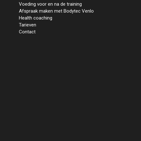
Voeding voor en na de training
Afspraak maken met Bodytec Venlo
Health coaching
Home
Tarieven
Over ons
Contact
Hoe werkt een EMS
training
Waarom trainen met
Bodytec?
Voordelen
Contra-indicaties
Veel gestelde vragen
Testresultaten
Voeding voor en na de
training
Afspraak maken met Bodytec
Venlo
Health coaching
Tarieven
Contact