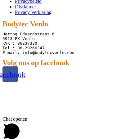
Privacybeleid
Disclaimer
Privacy Verklaring
Bodytec Venlo
Hertog Eduardstraat 6
5913 EX Venlo
KVK : 86237330
Tel : 06-29266347
E-mail: info@bodytecvenlo.com
Volg ons op facebook
acebook
Chat openen