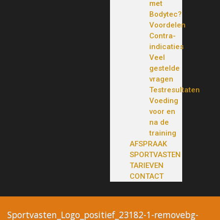
met
Bodytec?
Voordelen
Contra-
indicaties
Veel
gestelde
vragen
Testresultaten
Voeding
voor en
na de
training
AFSPRAAK
SPORTVASTEN
TARIEVEN
CONTACT
Sportvasten_Logo_positief_23182-1-removebg-