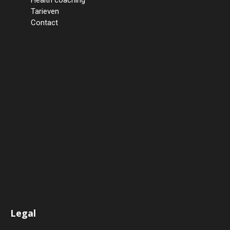
Health coaching
Home
Tarieven
Over ons
Contact
Hoe werkt een EMS
training
Waarom trainen met
Bodytec?
Voordelen
Contra-indicaties
Veel gestelde vragen
Testresultaten
Voeding voor en na de
training
Afspraak maken met Bodytec
Venlo
Health coaching
Tarieven
Contact
Legal