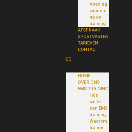
Voeding
voor en
na de
training
AFSPRAAK
SPORTVASTEN
TARIEVEN
CONTACT
HOME
OVER ONS
EMS TRAINING
Hoe
werkt
een EMS
training
Waarom
trainen