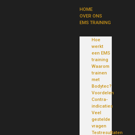
HOME
OVER ONS
EMS TRAINING
Hoe
werkt
een EMS
training
Waarom
trainen
met
Bodytec?
Voordelen
Contra-
indicaties
Veel
gestelde
vragen
Testresultaten